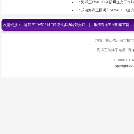
海洋王FW6100GF防爆泛光工作灯
乐清海洋王照明车SFW6110D全方
友情链接：
海洋王JIW5281/LT轻便式多功能强光灯
|
乐清海洋王照明车官网
网
|
乐清海洋王手电筒jw7622
|
乐清海洋王灯具价格
|
海洋王防爆手电筒
地址: 浙江省乐清市柳
清海洋王探照灯官网
|
百度官网
|
海洋王手电筒JW7210官网
|
俄罗斯搜索-JW
海洋王防爆手电筒_海洋王
E-mail:18
手电筒
|
乐清海洋王手电筒价格官网
|
乐清海洋王防爆头灯价格
|
乐清海
opyright©2
筒
|
乐清海洋王官网
|