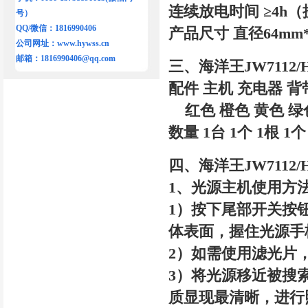
连续放电时间 ≥4h（
号）
QQ/微信：1816990406
产品尺寸 直径64mm*
公司网址：
www.hywss.cn
邮箱：
1816990406@qq.com
三、海洋王JW7112
配件 主机 充电器 背
红色 橙色 黄色 绿
数量 1台 1个 1根 1个
四、海洋王JW7112
1、光源主机使用方
1）按下尾部开关按
体表面，握住光源手
2）如需使用滤光片
3）将光源移近被搜
质显现最清晰，进行