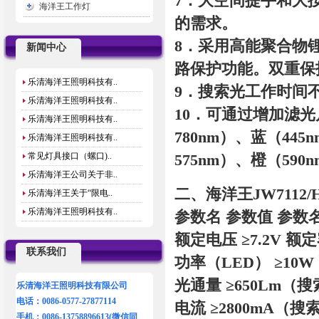
7．大空间提手和大
海洋王工作灯
的需求。
8．采用高能聚合物
新闻中心
路保护功能。双重保
乐清海洋王照明科技有..
9．搜索光工作时间
乐清海洋王照明科技有..
10．可通过增加滤光
乐清海洋王照明科技有..
780nm）、蓝（445n
乐清海洋王照明科技有..
575nm）、橙（590n
常见灯具接口（螺口)..
乐清海洋王公司关于非..
二、海洋王JW7112
乐清海洋王关于“限电..
乐清海洋王照明科技有..
参数名 参数值 参数
额定电压 ≥7.2V 额定
联系我们
功率（LED） ≥10W 
光通量 ≥650Lm（
乐清海洋王照明科技有限公司
电话：0086-0577-27877114
电流 ≥2800mA（搜
手机：0086-13758896613(微信同