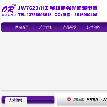
网站首页
关于我们
产品展示
技术知识
当前位置：
网站首页
>>
人
人才招聘