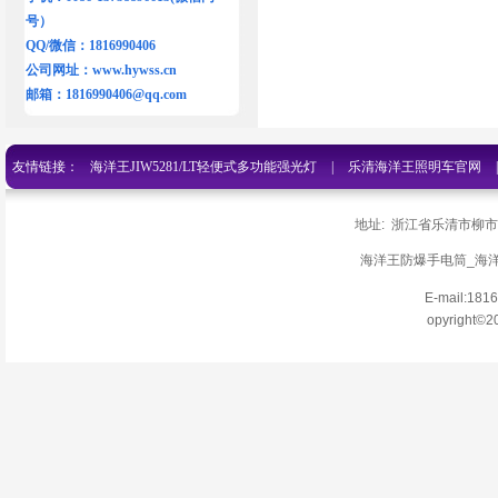
号）
QQ/微信：1816990406
公司网址：
www.hywss.cn
邮箱：
1816990406@qq.com
友情链接：
海洋王JIW5281/LT轻便式多功能强光灯
|
乐清海洋王照明车官网
网
|
乐清海洋王手电筒jw7622
|
乐清海洋王灯具价格
|
海洋王防爆手电筒
地址: 浙江省乐清市柳
清海洋王探照灯官网
|
百度官网
|
海洋王手电筒JW7210官网
|
俄罗斯搜索-JW
海洋王防爆手电筒_海洋王
E-mail:18
手电筒
|
乐清海洋王手电筒价格官网
|
乐清海洋王防爆头灯价格
|
乐清海
opyright©2
筒
|
乐清海洋王官网
|