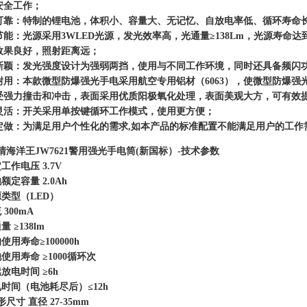
安全工作；
可靠：特制的锂电池，体积小、容量大、无记忆、自放电率低、循环寿命
能：光源采用3WLED光源，发光效率高，光通量≥138Lm，光源寿命达到1
效果良好，照射距离远；
新颖：发光强度设计为强弱两挡，使用与不同工作环境，同时还具备频闪
耐用：本款微型防爆强光手电采用航空专用铝材（6063），使微型防爆
受强力撞击和冲击，表面采用优质阳极氧化处理，表面美观大方，可有效
灵活：开关采用单按键循环工作模式，使用更方便；
定做：为满足用户个性化的需求,如本产品的标准配置不能满足用户的工作
清海洋王JW7621警用强光手电筒(新国标）-技术参数
定工作电压 3.7V
池额定容量 2.0Ah
源类型（LED）
 300mA
量 ≥138lm
均使用寿命≥100000h
池使用寿命 ≥1000循环次
续放电时间 ≥6h
电时间（电池耗尽后）≤12h
外形尺寸 直径 27-35mm