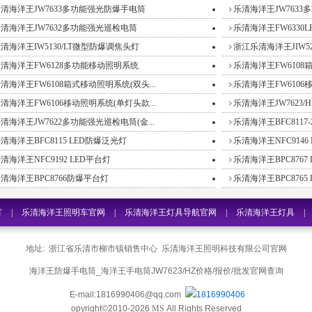
清海洋王JW7633多功能强光防爆手电筒
乐清海洋王JW763
清海洋王JW7632多功能强光巡检电筒
乐清海洋王FW6330
清海洋王IW5130/LT微型防爆调焦头灯
浙江乐清海洋王JIW528
清海洋王FW6128多功能移动照明系统
乐清海洋王FW6108箱
清海洋王FW6108箱式移动照明系统(双头...
乐清海洋王FW6106移
清海洋王FW6106移动照明系统(单灯头款...
乐清海洋王JW7623/
清海洋王JW7622多功能强光巡检电筒(金...
乐清海洋王BFC8117-20
清海洋王BFC8115 LED防爆泛光灯
乐清海洋王NFC9146
清海洋王NFC9192 LED平台灯
乐清海洋王BPC8767
清海洋王BPC8766防爆平台灯
乐清海洋王BPC8765
灯
|
乐清海洋王照明车官网
|
乐清海洋王灯具导航官网
|
乐清海洋王灯具
|
具价格
|
海洋王防爆手电筒官网
|
浙江乐清海洋王探照灯
|
海洋王手电筒JW7
地址: 浙江省乐清市柳市镇销售中心 乐清海洋王照明科技有限公司官网
JW7210官网
|
俄罗斯搜索-JW7623/HZ
|
海洋王JW7623-必应搜索官网
|
海
海洋王防爆手电筒_海洋王手电筒JW7623/HZ价格/报价/批发官网查询
E-mail:1816990406@qq.com
1816990406
洋王防爆头灯价格
|
乐清海洋王灯具官网
|
乐清海洋王JW7302A微型防爆电筒
opyright©2010-2026
MS
All Rights Reserved