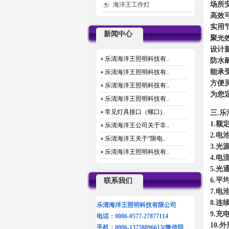
场所
海洋王工作灯
高效
实用节
新闻中心
聚光
设计
乐清海洋王照明科技有..
防水
能承
乐清海洋王照明科技有..
方便
乐清海洋王照明科技有..
为您
乐清海洋王照明科技有..
常见灯具接口（螺口)..
三.乐
1.额
乐清海洋王公司关于非..
2.电
乐清海洋王关于“限电..
3.光
乐清海洋王照明科技有..
4.电流
5.光通
6.平
联系我们
7.电
8.连
乐清海洋王照明科技有限公司
9.充
电话：0086-0577-27877114
10.
手机：0086-13758896613(微信同