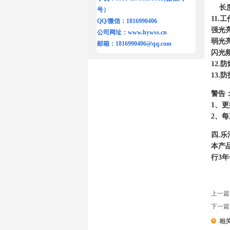
长度 
号）
11.
QQ/微信：1816990406
强光亮
公司网址：
www.hywss.cn
弱光亮
邮箱：
1816990406@qq.com
闪光频
12.
13.
警告
1、
2、
四.乐
本产品
行3
上一篇
下一
相关