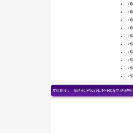
乐
乐
乐
乐
乐
乐
乐
乐
乐
乐
友情链接：
海洋王JIW5281/LT轻便式多功能强光
网
|
乐清海洋王手电筒jw7622
|
乐清海洋王灯
清海洋王探照灯官网
|
百度官网
|
海洋王手电筒
手电筒
|
乐清海洋王手电筒价格官网
|
乐清海