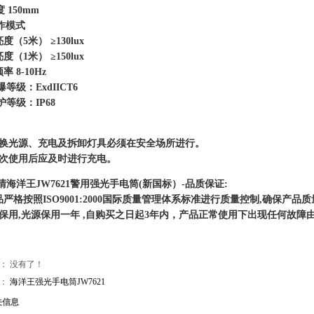
150mm
工作模式
度（5米） ≥130lux
度（1米） ≥150lux
率 8-10Hz
防爆等级：ExdIICT6
防护等级：IP68
：
更换光源、充电及拆卸灯具必须在安全场所进行。
每次使用后应及时进行充电。
清海洋王JW7621警用强光手电筒(新国标）-品质保证:
严格按照ISO9001:2000国际质量管理体系标准进行质量控制,确保产
年保用,光源保用一年 ,自购买之日起3年内，产品正常使用下出现任何故障
： 没有了！
篇：
海洋王强光手电筒JW7621
信息