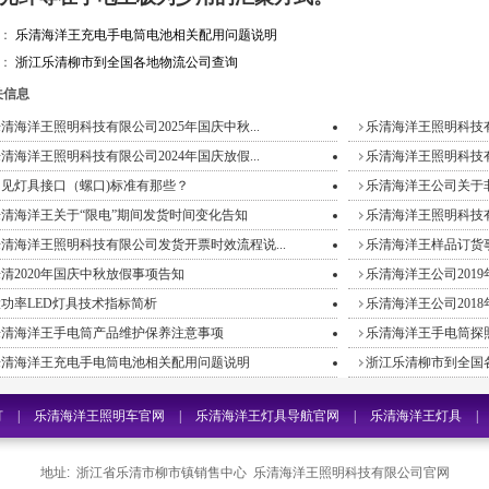
篇：
乐清海洋王充电手电筒电池相关配用问题说明
篇：
浙江乐清柳市到全国各地物流公司查询
信息
清海洋王照明科技有限公司2025年国庆中秋...
乐清海洋王照明科技有限公
清海洋王照明科技有限公司2024年国庆放假...
乐清海洋王照明科技有限
常见灯具接口（螺口)标准有那些？
乐清海洋王公司关于
乐清海洋王关于“限电”期间发货时间变化告知
乐清海洋王照明科技有限
清海洋王照明科技有限公司发货开票时效流程说...
乐清海洋王样品订货
清2020年国庆中秋放假事项告知
乐清海洋王公司201
大功率LED灯具技术指标简析
乐清海洋王公司2018
乐清海洋王手电筒产品维护保养注意事项
乐清海洋王手电筒探照
乐清海洋王充电手电筒电池相关配用问题说明
浙江乐清柳市到全国
灯
|
乐清海洋王照明车官网
|
乐清海洋王灯具导航官网
|
乐清海洋王灯具
|
具价格
|
海洋王防爆手电筒官网
|
浙江乐清海洋王探照灯
|
海洋王手电筒JW7
地址: 浙江省乐清市柳市镇销售中心 乐清海洋王照明科技有限公司官网