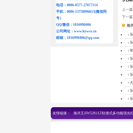
电话：0086-0577-27877114
上一
手机：0086-13758896613(微信同
下一
号）
QQ/微信：1816990406
相关
公司网址：
www.hywss.cn
乐
邮箱：
1816990406@qq.com
乐
乐
乐
友情链接：
海洋王JIW5281/LT轻便式多功能强光
网
|
乐清海洋王手电筒jw7622
|
乐清海洋王灯