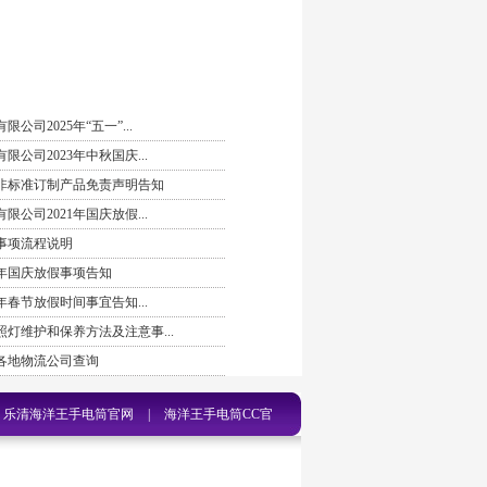
司2025年“五一”...
公司2023年中秋国庆...
非标准订制产品免责声明告知
公司2021年国庆放假...
事项流程说明
9年国庆放假事项告知
年春节放假时间事宜告知...
灯维护和保养方法及注意事...
各地物流公司查询
乐清海洋王手电筒官网
|
海洋王手电筒CC官
621
|
360搜索官网-海洋王JW7623手电筒
|
乐